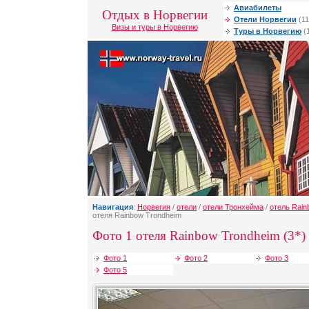
Авиабилеты
Отдых в Норвегии
Отели Норвегии
(11
Визы и туры в Норвегию
Туры в Норвегию
(
Навигация
:
Норвегия
/
отели
/
отели Тронхейма
/
отель Rain
отеля Rainbow Trondheim
Фото 1 отеля Rainbow Trondheim (3*)
Фото 1
Фото 2
Фото 3
Фото 5