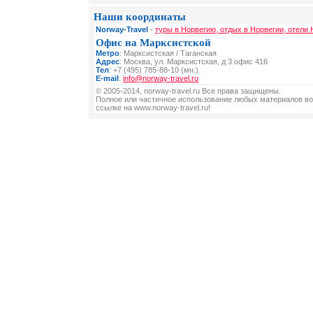
Наши координаты
Norway-Travel
-
туры в Норвегию, отдых в Норвегии, отели 
Офис на Марксистской
Метро
: Марксистская / Таганская
Адрес
: Москва, ул. Марксистская, д 3 офис 416
Тел
: +7 (495) 785-88-10 (мн.)
E-mail
:
info@norway-travel.ru
© 2005-2014, norway-travel.ru Все права защищены.
Полное или частичное использование любых материалов во
ссылке на www.norway-travel.ru!