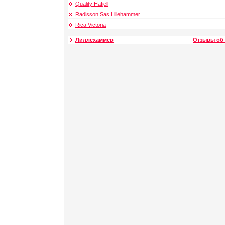
Quality Hafjell
Radisson Sas Lillehammer
Rica Victoria
Лиллехаммер
Отзывы об