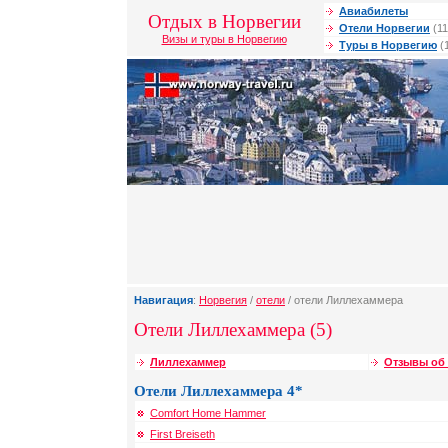
Авиабилеты
Отдых в Норвегии
Отели Норвегии
(11
Визы и туры в Норвегию
Туры в Норвегию
(
Навигация
:
Норвегия
/
отели
/ отели Лиллехаммера
Отели Лиллехаммера (5)
Лиллехаммер
Отзывы об
Отели Лиллехаммера 4*
Comfort Home Hammer
First Breiseth