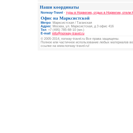
Наши координаты
Norway-Travel
-
туры в Норвегию, отдых в Норвегии, отели 
Офис на Марксистской
Метро
: Марксистская / Таганская
Адрес
: Москва, ул. Марксистская, д 3 офис 416
Тел
: +7 (495) 785-88-10 (мн.)
E-mail
:
info@norway-travel.ru
© 2005-2014, norway-travel.ru Все права защищены.
Полное или частичное использование любых материалов во
ссылке на www.norway-travel.ru!