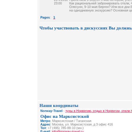
23:00
Как рациональней забронировать отели, 4
Олесунн, 9-10 мая Берген? Или все дни 
на однодневную экскурсию? Основная ц
Pages
:
1
Чтобы участвовать в дискуссиях Вы должны
Наши координаты
Norway-Travel
-
туры в Норвегию, отдых в Норвегии, отели 
Офис на Марксистской
Метро
: Марксистская / Таганская
Адрес
: Москва, ул. Марксистская, д 3 офис 416
Тел
: +7 (495) 785-88-10 (мн.)
E-mail
:
info@norway-travel.ru