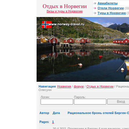
Авиабилеты
Отдых в Норвегии
Отели Норвегии
(11
Визы и туры в Норвегию
Туры в Норвегию
(
Навигация
:
Норвегия
/
форум
/
Отдых в Норвегии
/ Рациона
Олесунн
Логин:
Пароль:
Автор
Дата
Рациональное бронь отелей Берген-
Pages
:
1
20.4.2011
Прилетаем в Берген 4 мая вечером, улет